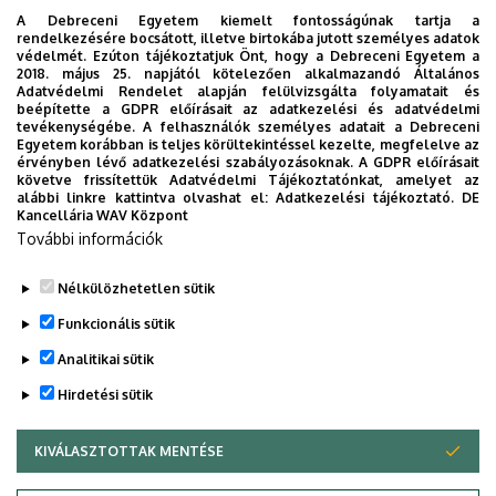
A Debreceni Egyetem kiemelt fontosságúnak tartja a
rendelkezésére bocsátott, illetve birtokába jutott személyes adatok
ÁOK-OKLA Szakirány hallgatók számára:
védelmét. Ezúton tájékoztatjuk Önt, hogy a Debreceni Egyetem a
2018. május 25. napjától kötelezően alkalmazandó Általános
Adatvédelmi Rendelet alapján felülvizsgálta folyamatait és
Vér- és nyirokáramlás reológiája (IIIl. évfolyam,
beépítette a GDPR előírásait az adatkezelési és adatvédelmi
1. félév)
tevékenységébe. A felhasználók személyes adatait a Debreceni
Egyetem korábban is teljes körültekintéssel kezelte, megfelelve az
Állatkísérleti alapismeretek (III. évfolyam, 2.
érvényben lévő adatkezelési szabályozásoknak. A GDPR előírásait
követve frissítettük Adatvédelmi Tájékoztatónkat, amelyet az
félév
)
alábbi linkre kattintva olvashat el:
Adatkezelési tájékoztató.
DE
Kancellária WAV Központ
További információk
Valamennyi oktatott graduális tárgyunk összefoglaló
táblázata
Nélkülözhetetlen sütik
Legutóbbi frissítés:
2023. 09. 26. 11:57
Funkcionális sütik
Analitikai sütik
Hirdetési sütik
KIVÁLASZTOTTAK MENTÉSE
WITHDRAW CONSENT