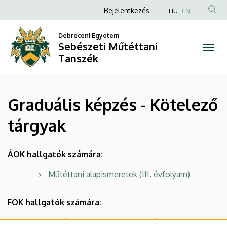
Graduális
Ugrás
Anonim
Bejelentkezés
HU
EN
a
Felhasználói
képzés
tartalomra
Debreceni Egyetem
fiók
Sebészeti Műtéttani
-
menüje
Tanszék
Kötelező
tárgyak
Graduális képzés - Kötelező
|
tárgyak
Sebészeti
Műtéttani
ÁOK hallgatók számára:
Tanszék
Műtéttani alapismeretek (III. évfolyam)
FOK hallgatók számára:
Műtéttani alapismeretek (III. évfolyam)