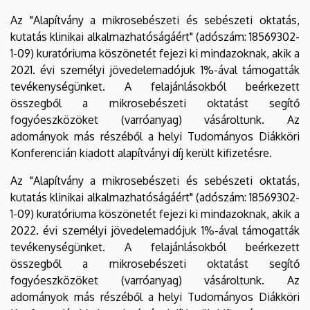
Az "Alapítvány a mikrosebészeti és sebészeti oktatás,
kutatás klinikai alkalmazhatóságáért" (adószám:
18569302-
1-09
) kuratóriuma
k
öszönetét fejezi ki mindazoknak, akik a
2021. évi személyi jövedelemadójuk 1%-ával támogattá
k
tevékenységünket. A felajánlásokból beérkezett
összegből a mikrosebészeti oktatást segítő
fogyóeszközöket (varróanyag) vásároltunk. Az
adományok más részéből a helyi Tudományos Diákköri
Konferencián kiadott alapítványi díj került kifizetésre.
Az "Alapítvány a mikrosebészeti és sebészeti oktatás,
kutatás klinikai alkalmazhatóságáért" (adószám:
18569302-
1-09
) kuratóriuma
k
öszönetét fejezi ki mindazoknak, akik a
2022. évi személyi jövedelemadójuk 1%-ával támogattá
k
tevékenységünket. A felajánlásokból beérkezett
összegből a mikrosebészeti oktatást segítő
fogyóeszközöket (varróanyag) vásároltunk. Az
adományok más részéből a helyi Tudományos Diákköri