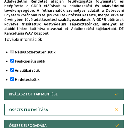
Adatvédelmi Rendelet alapján felülvizsgálta folyamatait és
Mikroseb alapítvány közhasznúsági jelentés
beépítette a GDPR előírásait az adatkezelési és adatvédelmi
2014
tevékenységébe. A felhasználók személyes adatait a Debreceni
Egyetem korábban is teljes körültekintéssel kezelte, megfelelve az
érvényben lévő adatkezelési szabályozásoknak. A GDPR előírásait
Mikroseb alapítvány közhasznúsági jelentés
követve frissítettük Adatvédelmi Tájékoztatónkat, amelyet az
2013
alábbi linkre kattintva olvashat el:
Adatkezelési tájékoztató.
DE
Kancellária WAV Központ
Mikroseb alapítvány közhasznúsági jelentés
További információk
2012
Nélkülözhetetlen sütik
Legutóbbi frissítés:
2026. 07. 15. 11:22
Funkcionális sütik
Analitikai sütik
Hirdetési sütik
KIVÁLASZTOTTAK MENTÉSE
WITHDRAW CONSENT
Adatvédelem
Adatvédelem
ÖSSZES ELUTASÍTÁSA
Technikai információk
ÖSSZES ELFOGADÁSA