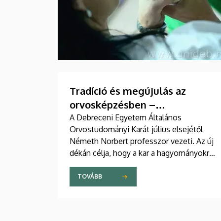
Tradíció és megújulás az
orvosképzésben –
bemutatkozik az új ÁOK-dékán
A Debreceni Egyetem Általános
Orvostudományi Karát július elsejétől
Németh Norbert professzor vezeti. Az új
dékán célja, hogy a kar a hagyományokra
építve tovább erősítse oktatási, kutatási
és nemzetközi pozícióját. Kiemelt
TOVÁBB
feladatként jelölte meg az orvosképzés
további folyamatos fejlesztését, különös
tekintettel a gyakorlati képzésre, valamint