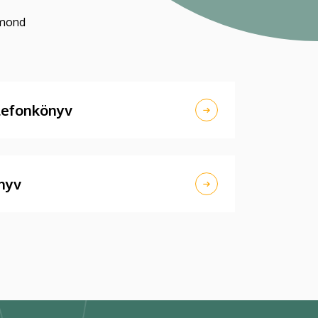
gmond
lefonkönyv
nyv