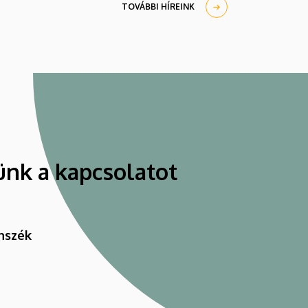
járó kiegészítője lehet.
TOVÁBBI HÍREINK
ünk a kapcsolatot
nszék