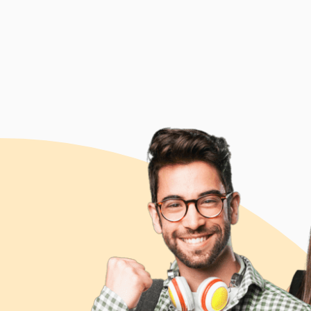
az új generációk tanulási igényeihez
igazodó oktatásmódszertanra.