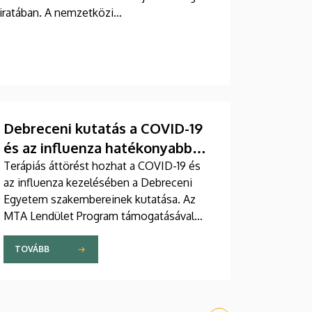
iratában. A nemzetközi
Debreceni Egyetem egyetemi tanára.
Debreceni kutatás a COVID-19
és az influenza hatékonyabb
gyógyításáért
Terápiás áttörést hozhat a COVID-19 és
az influenza kezelésében a Debreceni
Egyetem szakembereinek kutatása. Az
MTA Lendület Program támogatásával
induló kutatócsoport olyan célzott
membránlipid-terápiát fejleszt, amely
TOVÁBB
gátolhatja a vírusok bejutását, és a
jövőben a jelenlegi kezelések
hatékonyabb, kevesebb mellékhatással