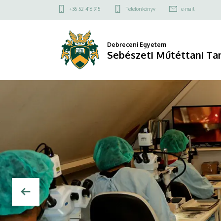
Sebészeti
Felső
+36 52 416 915
Telefonkönyv
e-mail
kapcsolat
Műtéttani
menü
Tanszék
Debreceni Egyetem
Sebészeti Műtéttani Ta
DIAVETÍTÉS