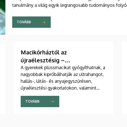
tanulmány a világ egyik legrangosabb tudományos folyó
együttműködésben készült publikáció egyik szerzője a 
TOVÁBB
Macikórháztól az
újraélesztésig –
egészségprogramok a
A gyerekek plüssmacikat gyógyíthatnak, a
nagyobbak kipróbálhatják az ultrahangot,
Campuson
hallás-, látás- és anyajegyszűrésen,
újraélesztési gyakorlatokon, valamint
zeneterápiás és a mentális egészséget
támogató prevenciós foglalkozásokon is
TOVÁBB
részt vehetnek a július 22-én kezdődő
Campus Fesztiválon. A Debreceni
Egyetem Klinikai Központja és az