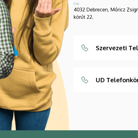
Cím
4032 Debrecen, Móricz Zsi
körút 22.
Szervezeti Te
UD Telefonkö