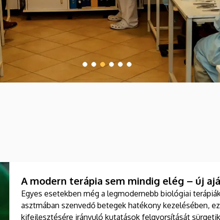
A modern terápia sem mindig elég – új aj
Egyes esetekben még a legmodernebb biológiai terápiák
asztmában szenvedő betegek hatékony kezelésében, ezé
kifejlesztésére irányuló kutatások felgyorsítását sürget