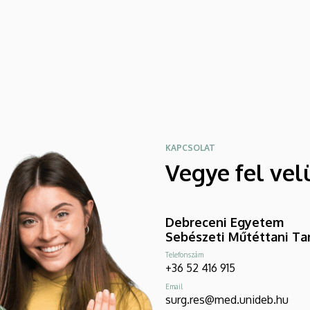
Általános Orvostudományi Kar sokszínű
programokat kínál a fesztiválozóknak az
Egyetem téren felállított faházaknál,
illetve a Sportdiagnosztikai, Életmód- és
Terápiás Központban.
KAPCSOLAT
Vegye fel vel
Debreceni Egyetem
Sebészeti Műtéttani Ta
Telefonszám
+36 52 416 915
Email
surg.res@med.unideb.hu