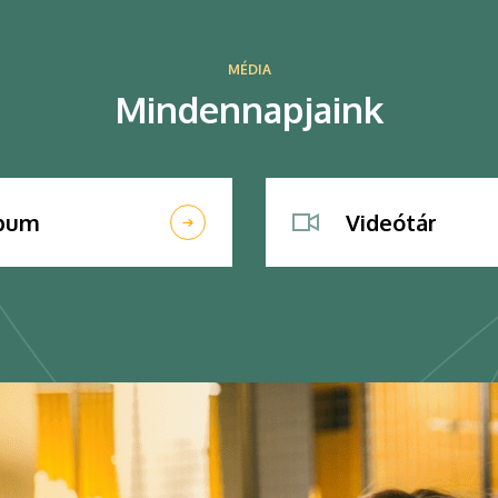
MÉDIA
Mindennapjaink
lbum
Videótár