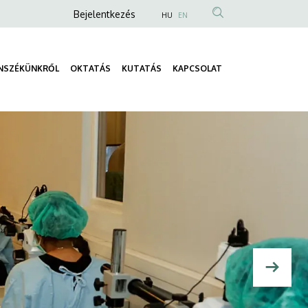
Anonim
Bejelentkezés
HU
EN
Felhasználói
fiók
NSZÉKÜNKRŐL
OKTATÁS
KUTATÁS
KAPCSOLAT
menüje
Fő
navigáció