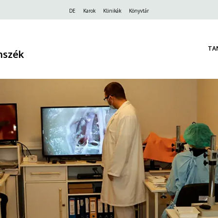
Felső
DE
Karok
Klinikák
Könyvtár
navigáció
TA
nszék