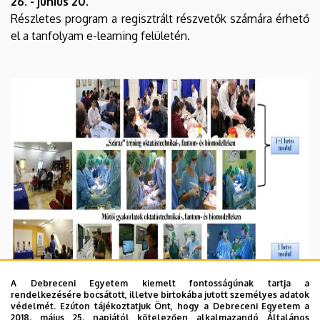
26. - június 20.
Részletes program a regisztrált részvetők számára érhető
el a tanfolyam e-learning felületén.
A Debreceni Egyetem kiemelt fontosságúnak tartja a
rendelkezésére bocsátott, illetve birtokába jutott személyes adatok
védelmét. Ezúton tájékoztatjuk Önt, hogy a Debreceni Egyetem a
2018. május 25. napjától kötelezően alkalmazandó Általános