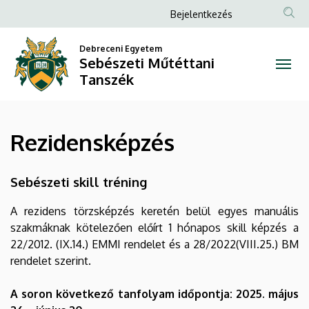
Rezidensképzés
Ugrás
Anonim
Bejelentkezés
a
Felhasználói
|
tartalomra
Debreceni Egyetem
fiók
Sebészeti Műtéttani
Sebészeti
menüje
Tanszék
Műtéttani
Tanszék
Rezidensképzés
Sebészeti skill tréning
A rezidens törzsképzés keretén belül egyes manuális
szakmáknak kötelezően előírt 1 hónapos skill képzés a
22/2012. (IX.14.) EMMI rendelet és a 28/2022(VIII.25.) BM
rendelet szerint.
A soron következő tanfolyam időpontja: 2025. május