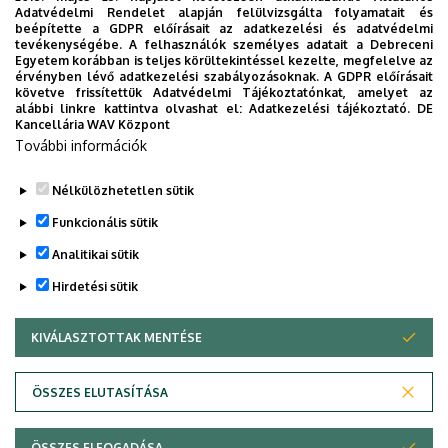
Adatvédelmi Rendelet alapján felülvizsgálta folyamatait és
beépítette a GDPR előírásait az adatkezelési és adatvédelmi
tevékenységébe. A felhasználók személyes adatait a Debreceni
Egyetem korábban is teljes körültekintéssel kezelte, megfelelve az
érvényben lévő adatkezelési szabályozásoknak. A GDPR előírásait
követve frissítettük Adatvédelmi Tájékoztatónkat, amelyet az
alábbi linkre kattintva olvashat el:
Adatkezelési tájékoztató.
DE
Rezidensképzés HEFOP-3.3.1-P-2004-09-0040/1.0 projekt
Kancellária WAV Központ
További információk
Nélkülözhetetlen sütik
Legutóbbi frissítés:
2025. 05. 19. 10:08
Funkcionális sütik
Analitikai sütik
Hirdetési sütik
KIVÁLASZTOTTAK MENTÉSE
WITHDRAW CONSENT
Adatvédelem
Adatvédelem
ÖSSZES ELUTASÍTÁSA
Technikai információk
ÖSSZES ELFOGADÁSA