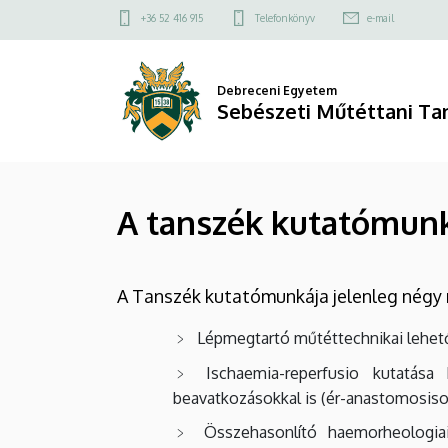
A
Ugrás
Felső
+36 52 416 915
Telefonkönyv
e-mail
a
kapcsolat
tanszék
tartalomra
menü
kutatómunkája
Debreceni Egyetem
Sebészeti Műtéttani Ta
|
Sebészeti
A tanszék kutatómun
Műtéttani
Tanszék
A Tanszék kutatómunkája jelenleg négy 
Lépmegtartó műtéttechnikai lehetős
Ischaemia-reperfusio kutatása
beavatkozásokkal is (ér-anastomosisok
Összehasonlító haemorheologiai 