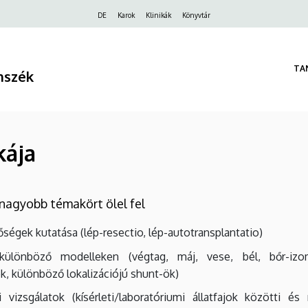
Felső
DE
Karok
Klinikák
Könyvtár
navigáció
TA
nszék
kája
nagyobb témakört ölel fel
égek kutatása (lép-resectio, lép-autotransplantatio)
 különböző modelleken (végtag, máj, vese, bél, bőr-izo
, különböző lokalizációjú shunt-ök)
vizsgálatok (kísérleti/laboratóriumi állatfajok közötti é