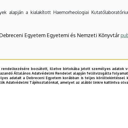
yek alapján a kialakított Haemorheologiai Kutatólaboratóri
 a Debreceni Egyetem Egyetemi és Nemzeti Könyvtár
pub
tok
 rendelkezésére bocsátott, illetve birtokába jutott személyes adatok v
azandó Általános Adatvédelmi Rendelet alapján felülvizsgálta folyamata
zatok
yes adatait a Debreceni Egyetem korábban is teljes körültekintéssel 
tük Adatvédelmi Tájékoztatónkat, amelyet az alábbi linkre kattintva olv