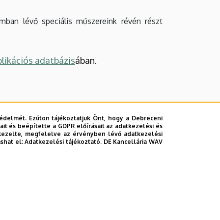
umban lévő speciális műszereink révén részt
likációs adatbázis
ában.
édelmét. Ezúton tájékoztatjuk Önt, hogy a Debreceni
it és beépítette a GDPR előírásait az adatkezelési és
kezelte, megfelelve az érvényben lévő adatkezelési
ashat el:
Adatkezelési tájékoztató.
DE Kancellária WAV