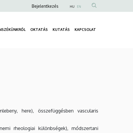
Anonim
Bejelentkezés
HU
EN
Felhasználói
fiók
NSZÉKÜNKRŐL
OKTATÁS
KUTATÁS
KAPCSOLAT
menüje
Fő
navigáció
mlebeny, here), összefüggésben vascularis
s nemi rheologiai különbségek), módszertani