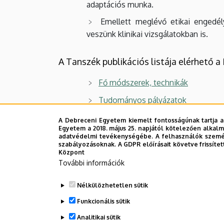
adaptációs munka.
Emellett meglévő etikai engedél
veszünk klinikai vizsgálatokban is.
A Tanszék publikációs listája elérhető
Fő módszerek, technikák
Tudományos pályázatok
Kollaborációs tudományos pályáza
A Debreceni Egyetem kiemelt fontosságúnak tartja a
Egyetem a 2018. május 25. napjától kötelezően alkalm
Tanszéki egyéb tudományos pályá
adatvédelmi tevékenységébe. A felhasználók személ
szabályozásoknak. A GDPR előírásait követve frissítet
Központ
További információk
Legutóbbi frissítés:
2023. 09. 05. 11:22
Nélkülözhetetlen sütik
Funkcionális sütik
Analitikai sütik