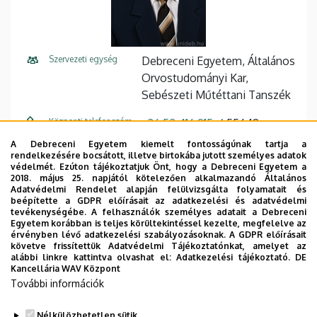
Szervezeti egység
Debreceni Egyetem, Általános
Orvostudományi Kar,
Sebészeti Műtéttani Tanszék
Központi telefonszám
+36 52 416 915
55648
A Debreceni Egyetem kiemelt fontosságúnak tartja a
E-mail cím
varga.andras70@med.unideb.
rendelkezésére bocsátott, illetve birtokába jutott személyes adatok
hu
védelmét. Ezúton tájékoztatjuk Önt, hogy a Debreceni Egyetem a
2018. május 25. napjától kötelezően alkalmazandó Általános
Adatvédelmi Rendelet alapján felülvizsgálta folyamatait és
Cím
4032 Debrecen Móricz
beépítette a GDPR előírásait az adatkezelési és adatvédelmi
Zsigmond körút 22
tevékenységébe. A felhasználók személyes adatait a Debreceni
Egyetem korábban is teljes körültekintéssel kezelte, megfelelve az
érvényben lévő adatkezelési szabályozásoknak. A GDPR előírásait
Épület
Sebészeti Műtéttani Intézet
követve frissítettük Adatvédelmi Tájékoztatónkat, amelyet az
alábbi linkre kattintva olvashat el:
Adatkezelési tájékoztató.
DE
Emelet, ajtó
(B épület)
Kancellária WAV Központ
További információk
Weboldal
Szervezeti weboldal
Nélkülözhetetlen sütik