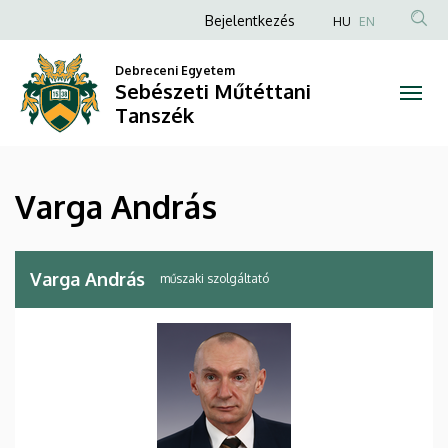
Varga
Ugrás
Anonim
Bejelentkezés
HU
EN
a
Felhasználói
András
tartalomra
Debreceni Egyetem
fiók
Sebészeti Műtéttani
|
menüje
Tanszék
Sebészeti
Műtéttani
Varga András
Tanszék
Varga András
műszaki szolgáltató