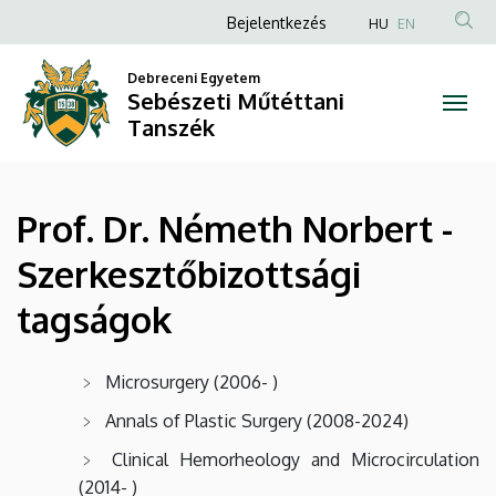
Prof.
Ugrás
Anonim
Bejelentkezés
HU
EN
a
Felhasználói
Dr.
tartalomra
Debreceni Egyetem
fiók
Sebészeti Műtéttani
Németh
menüje
Tanszék
Norbert
-
Prof. Dr. Németh Norbert -
Szerkesztőbizottsági
Szerkesztőbizottsági
tagságok
tagságok
|
Sebészeti
Microsurgery (2006- )
Műtéttani
Annals of Plastic Surgery (2008-2024)
Clinical Hemorheology and Microcirculation
Tanszék
(2014- )