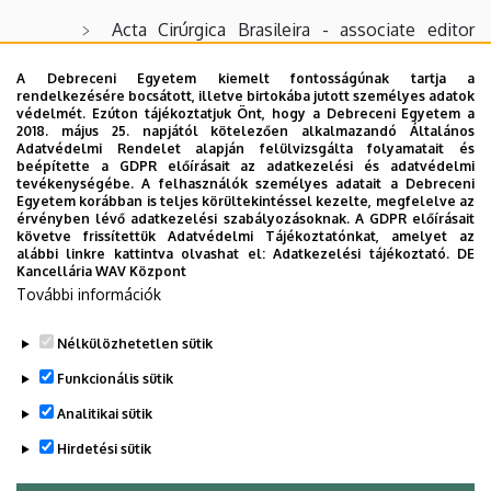
Acta Cirúrgica Brasileira - associate editor
(2015- )
A Debreceni Egyetem kiemelt fontosságúnak tartja a
Frontiers in Physiology - review editor (2018-
rendelkezésére bocsátott, illetve birtokába jutott személyes adatok
védelmét. Ezúton tájékoztatjuk Önt, hogy a Debreceni Egyetem a
2022), associate editor (2022-)
2018. május 25. napjától kötelezően alkalmazandó Általános
Adatvédelmi Rendelet alapján felülvizsgálta folyamatait és
Series on Biomechanics (2019- )
beépítette a GDPR előírásait az adatkezelési és adatvédelmi
tevékenységébe. A felhasználók személyes adatait a Debreceni
Journal of Cellular Biotechnology (2021- )
Egyetem korábban is teljes körültekintéssel kezelte, megfelelve az
érvényben lévő adatkezelési szabályozásoknak. A GDPR előírásait
Metabolites (2022-)
követve frissítettük Adatvédelmi Tájékoztatónkat, amelyet az
alábbi linkre kattintva olvashat el:
Adatkezelési tájékoztató.
DE
Kancellária WAV Központ
Magyar Sebészet (2025- )
További információk
Scientific Reports (2026- )
Nélkülözhetetlen sütik
Legutóbbi frissítés:
2026. 07. 15. 10:16
Funkcionális sütik
Analitikai sütik
Hirdetési sütik