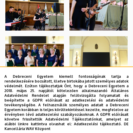
A Debreceni Egyetem kiemelt fontosságúnak tartja a
rendelkezésére bocsátott, illetve birtokába jutott személyes adatok
védelmét. Ezúton tájékoztatjuk Önt, hogy a Debreceni Egyetem a
2018. május 25. napjától kötelezően alkalmazandó Általános
Adatvédelmi Rendelet alapján felülvizsgálta folyamatait és
beépítette a GDPR előírásait az adatkezelési és adatvédelmi
tevékenységébe. A felhasználók személyes adatait a Debreceni
Egyetem korábban is teljes körültekintéssel kezelte, megfelelve az
érvényben lévő adatkezelési szabályozásoknak. A GDPR előírásait
követve frissítettük Adatvédelmi Tájékoztatónkat, amelyet az
alábbi linkre kattintva olvashat el:
Adatkezelési tájékoztató.
DE
Kancellária WAV Központ