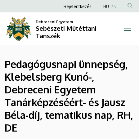
|
Ugrás
Anonim
Bejelentkezés
HU
EN
a
Felhasználói
Sebészeti
tartalomra
Debreceni Egyetem
fiók
Sebészeti Műtéttani
Műtéttani
menüje
Tanszék
Tanszék
Pedagógusnapi ünnepség,
Klebelsberg Kunó-,
Debreceni Egyetem
Tanárképzéséért- és Jausz
Béla-díj, tematikus nap, RH,
DE