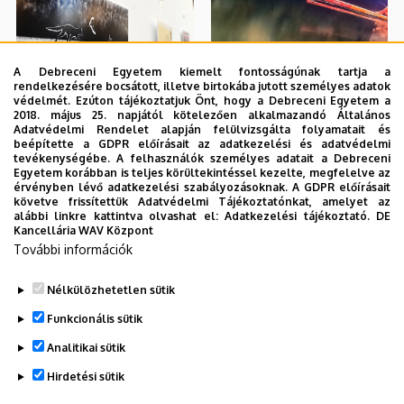
A Debreceni Egyetem kiemelt fontosságúnak tartja a
rendelkezésére bocsátott, illetve birtokába jutott személyes adatok
védelmét. Ezúton tájékoztatjuk Önt, hogy a Debreceni Egyetem a
2018. május 25. napjától kötelezően alkalmazandó Általános
Adatvédelmi Rendelet alapján felülvizsgálta folyamatait és
beépítette a GDPR előírásait az adatkezelési és adatvédelmi
tevékenységébe. A felhasználók személyes adatait a Debreceni
Egyetem korábban is teljes körültekintéssel kezelte, megfelelve az
érvényben lévő adatkezelési szabályozásoknak. A GDPR előírásait
követve frissítettük Adatvédelmi Tájékoztatónkat, amelyet az
alábbi linkre kattintva olvashat el:
Adatkezelési tájékoztató.
DE
Kancellária WAV Központ
További információk
Nélkülözhetetlen sütik
Funkcionális sütik
Analitikai sütik
Hirdetési sütik