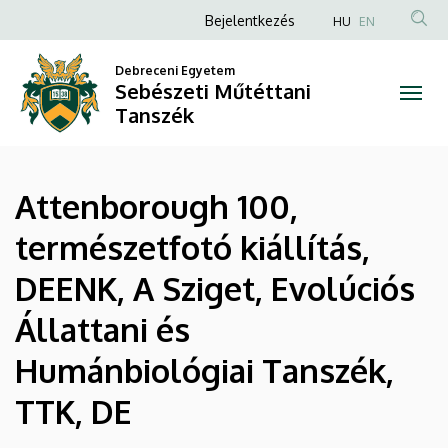
|
Ugrás
Anonim
Bejelentkezés
HU
EN
a
Felhasználói
Sebészeti
tartalomra
Debreceni Egyetem
fiók
Sebészeti Műtéttani
Műtéttani
menüje
Tanszék
Tanszék
Attenborough 100,
természetfotó kiállítás,
DEENK, A Sziget, Evolúciós
Állattani és
Humánbiológiai Tanszék,
TTK, DE