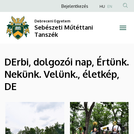
|
Ugrás
Anonim
Bejelentkezés
HU
EN
a
Felhasználói
Sebészeti
tartalomra
Debreceni Egyetem
fiók
Sebészeti Műtéttani
Műtéttani
menüje
Tanszék
Tanszék
DErbi, dolgozói nap, Értünk.
Nekünk. Velünk., életkép,
DE