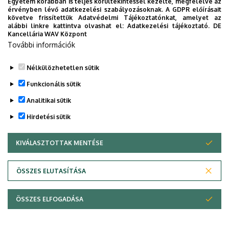
Egyetem korábban is teljes körültekintéssel kezelte, megfelelve az
érvényben lévő adatkezelési szabályozásoknak. A GDPR előírásait
követve frissítettük Adatvédelmi Tájékoztatónkat, amelyet az
alábbi linkre kattintva olvashat el:
Adatkezelési tájékoztató.
DE
Kancellária WAV Központ
További információk
Nélkülözhetetlen sütik
Funkcionális sütik
Analitikai sütik
Hirdetési sütik
KIVÁLASZTOTTAK MENTÉSE
WITHDRAW CONSENT
ÖSSZES ELUTASÍTÁSA
ÖSSZES ELFOGADÁSA