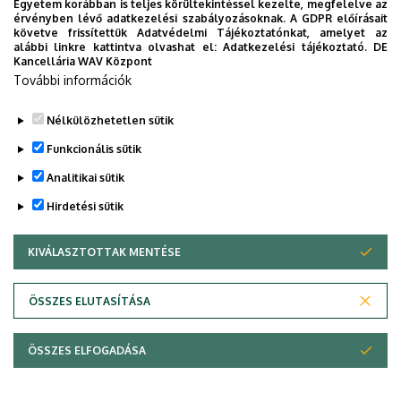
Egyetem korábban is teljes körültekintéssel kezelte, megfelelve az
érvényben lévő adatkezelési szabályozásoknak. A GDPR előírásait
követve frissítettük Adatvédelmi Tájékoztatónkat, amelyet az
alábbi linkre kattintva olvashat el:
Adatkezelési tájékoztató.
DE
Kancellária WAV Központ
További információk
Nélkülözhetetlen sütik
Funkcionális sütik
Analitikai sütik
Hirdetési sütik
KIVÁLASZTOTTAK MENTÉSE
WITHDRAW CONSENT
Adatvédelem
Adatvédelem
ÖSSZES ELUTASÍTÁSA
Technikai információk
ÖSSZES ELFOGADÁSA
Szerzői jog © 2026 Unideb