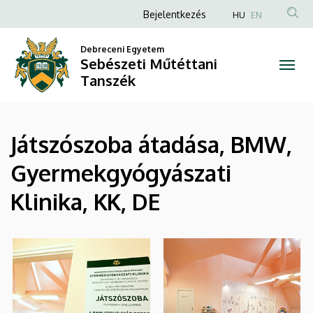
|
Ugrás
Anonim
Bejelentkezés
HU
EN
a
Felhasználói
Sebészeti
tartalomra
Debreceni Egyetem
fiók
Sebészeti Műtéttani
Műtéttani
menüje
Tanszék
Tanszék
Játszószoba átadása, BMW,
Gyermekgyógyászati
Klinika, KK, DE