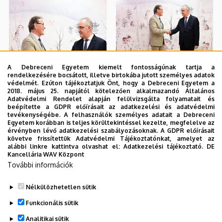
A Debreceni Egyetem kiemelt fontosságúnak tartja a
rendelkezésére bocsátott, illetve birtokába jutott személyes adatok
védelmét. Ezúton tájékoztatjuk Önt, hogy a Debreceni Egyetem a
2018. május 25. napjától kötelezően alkalmazandó Általános
Adatvédelmi Rendelet alapján felülvizsgálta folyamatait és
beépítette a GDPR előírásait az adatkezelési és adatvédelmi
tevékenységébe. A felhasználók személyes adatait a Debreceni
Egyetem korábban is teljes körültekintéssel kezelte, megfelelve az
érvényben lévő adatkezelési szabályozásoknak. A GDPR előírásait
követve frissítettük Adatvédelmi Tájékoztatónkat, amelyet az
alábbi linkre kattintva olvashat el:
Adatkezelési tájékoztató.
DE
Kancellária WAV Központ
További információk
Nélkülözhetetlen sütik
Funkcionális sütik
Analitikai sütik