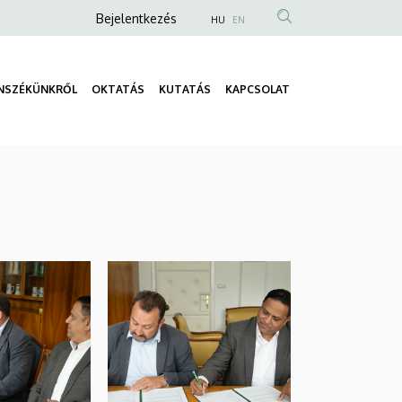
Anonim
Bejelentkezés
HU
EN
Felhasználói
fiók
NSZÉKÜNKRŐL
OKTATÁS
KUTATÁS
KAPCSOLAT
menüje
Fő
navigáció