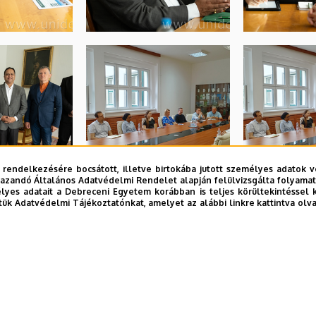
 rendelkezésére bocsátott, illetve birtokába jutott személyes adatok v
azandó Általános Adatvédelmi Rendelet alapján felülvizsgálta folyamata
yes adatait a Debreceni Egyetem korábban is teljes körültekintéssel 
tük Adatvédelmi Tájékoztatónkat, amelyet az alábbi linkre kattintva olv