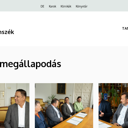
Felső
DE
Karok
Klinikák
Könyvtár
navigáció
TA
nszék
 megállapodás