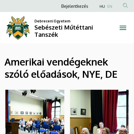
|
Ugrás
Anonim
Bejelentkezés
HU
EN
a
Felhasználói
Sebészeti
tartalomra
Debreceni Egyetem
fiók
Sebészeti Műtéttani
Műtéttani
menüje
Tanszék
Tanszék
Amerikai vendégeknek
szóló előadások, NYE, DE