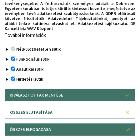
tevékenységébe. A felhasználók személyes adatait a Debreceni
Egyetem korábban is teljes körültekintéssel kezelte, megfelelve az
érvényben lévő adatkezelési szabályozásoknak. A GDPR előírásait
követve frissítettük Adatvédelmi Tájékoztatónkat, amelyet az
alábbi linkre kattintva olvashat el:
Adatkezelési tájékoztató.
DE
Kancellária WAV Központ
További információk
Nélkülözhetetlen sütik
Funkcionális sütik
Analitikai sütik
Hirdetési sütik
KIVÁLASZTOTTAK MENTÉSE
WITHDRAW CONSENT
Adatvédelem
Adatvédelem
ÖSSZES ELUTASÍTÁSA
Technikai információk
ÖSSZES ELFOGADÁSA
Szerzői jog © 2026 Unideb