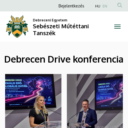
|
Ugrás
Anonim
Bejelentkezés
HU
EN
a
Felhasználói
Sebészeti
tartalomra
Debreceni Egyetem
fiók
Sebészeti Műtéttani
Műtéttani
menüje
Tanszék
Tanszék
Debrecen Drive konferencia