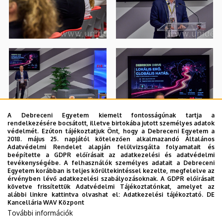
A Debreceni Egyetem kiemelt fontosságúnak tartja a
rendelkezésére bocsátott, illetve birtokába jutott személyes adatok
védelmét. Ezúton tájékoztatjuk Önt, hogy a Debreceni Egyetem a
2018. május 25. napjától kötelezően alkalmazandó Általános
Adatvédelmi Rendelet alapján felülvizsgálta folyamatait és
beépítette a GDPR előírásait az adatkezelési és adatvédelmi
tevékenységébe. A felhasználók személyes adatait a Debreceni
Egyetem korábban is teljes körültekintéssel kezelte, megfelelve az
érvényben lévő adatkezelési szabályozásoknak. A GDPR előírásait
követve frissítettük Adatvédelmi Tájékoztatónkat, amelyet az
alábbi linkre kattintva olvashat el:
Adatkezelési tájékoztató.
DE
Kancellária WAV Központ
További információk