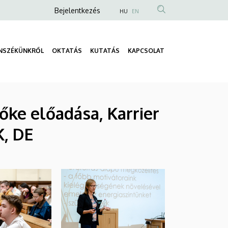
Anonim
Bejelentkezés
HU
EN
Felhasználói
fiók
NSZÉKÜNKRŐL
OKTATÁS
KUTATÁS
KAPCSOLAT
menüje
Fő
navigáció
ke előadása, Karrier
K, DE