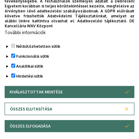
tevékenységébe. A felhasználók személyes adatait a Debreceni
Egyetem korábban is teljes körültekintéssel kezelte, megfelelve az
érvényben lévő adatkezelési szabályozásoknak. A GDPR előírásait
követve frissítettük Adatvédelmi Tájékoztatónkat, amelyet az
alábbi linkre kattintva olvashat el:
Adatkezelési tájékoztató.
DE
Kancellária WAV Központ
További információk
Nélkülözhetetlen sütik
Funkcionális sütik
Analitikai sütik
Hirdetési sütik
KIVÁLASZTOTTAK MENTÉSE
WITHDRAW CONSENT
Adatvédelem
Adatvédelem
ÖSSZES ELUTASÍTÁSA
Technikai információk
ÖSSZES ELFOGADÁSA
Szerzői jog © 2026 Unideb