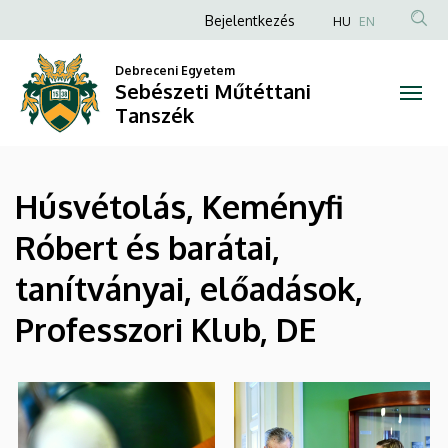
|
Ugrás
Anonim
Bejelentkezés
HU
EN
a
Felhasználói
Sebészeti
tartalomra
Debreceni Egyetem
fiók
Sebészeti Műtéttani
Műtéttani
menüje
Tanszék
Tanszék
Húsvétolás, Keményfi
Róbert és barátai,
tanítványai, előadások,
Professzori Klub, DE