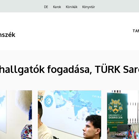
Felső
DE
Karok
Klinikák
Könyvtár
navigáció
TA
nszék
hallgatók fogadása, TÜRK Sar