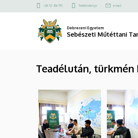
|
Ugrás
Felső
+36 52 416 915
Telefonkönyv
e-mail
a
kapcsolat
Sebészeti
tartalomra
menü
Műtéttani
Debreceni Egyetem
Sebészeti Műtéttani Ta
Tanszék
Teadélután, türkmén 