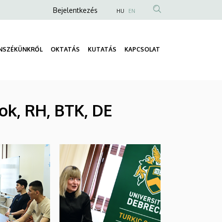
Anonim
Bejelentkezés
HU
EN
Felhasználói
fiók
NSZÉKÜNKRŐL
OKTATÁS
KUTATÁS
KAPCSOLAT
menüje
Fő
navigáció
ok, RH, BTK, DE