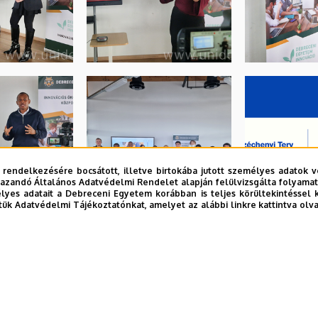
 rendelkezésére bocsátott, illetve birtokába jutott személyes adatok v
azandó Általános Adatvédelmi Rendelet alapján felülvizsgálta folyamata
yes adatait a Debreceni Egyetem korábban is teljes körültekintéssel 
tük Adatvédelmi Tájékoztatónkat, amelyet az alábbi linkre kattintva olv