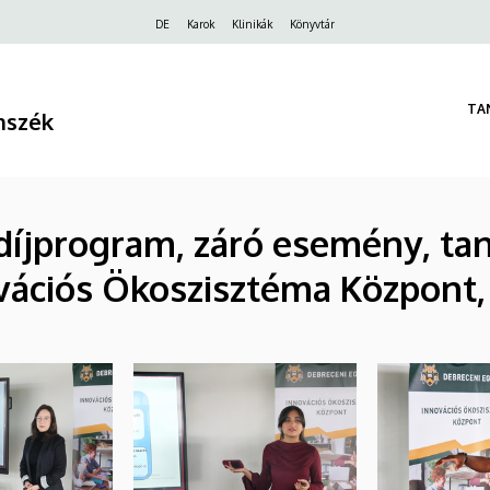
Felső
DE
Karok
Klinikák
Könyvtár
navigáció
TA
nszék
íjprogram, záró esemény, ta
ációs Ökoszisztéma Központ,