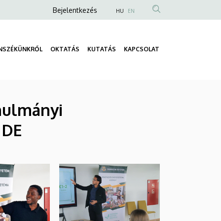
Anonim
Bejelentkezés
HU
EN
Felhasználói
fiók
NSZÉKÜNKRŐL
OKTATÁS
KUTATÁS
KAPCSOLAT
menüje
Fő
navigáció
nulmányi
 DE