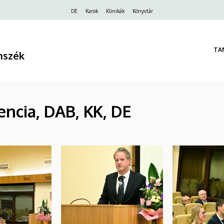
Felső
DE
Karok
Klinikák
Könyvtár
navigáció
TA
nszék
ncia, DAB, KK, DE