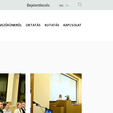
Anonim
Bejelentkezés
HU
EN
Felhasználói
fiók
NSZÉKÜNKRŐL
OKTATÁS
KUTATÁS
KAPCSOLAT
menüje
Fő
navigáció