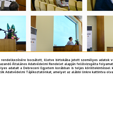
 rendelkezésére bocsátott, illetve birtokába jutott személyes adatok v
azandó Általános Adatvédelmi Rendelet alapján felülvizsgálta folyamata
yes adatait a Debreceni Egyetem korábban is teljes körültekintéssel 
tük Adatvédelmi Tájékoztatónkat, amelyet az alábbi linkre kattintva olv