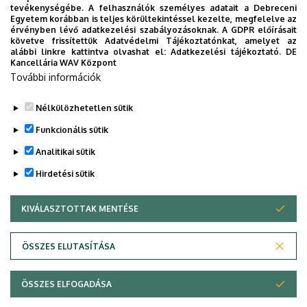
tevékenységébe. A felhasználók személyes adatait a Debreceni
Egyetem korábban is teljes körültekintéssel kezelte, megfelelve az
érvényben lévő adatkezelési szabályozásoknak. A GDPR előírásait
követve frissítettük Adatvédelmi Tájékoztatónkat, amelyet az
alábbi linkre kattintva olvashat el:
Adatkezelési tájékoztató.
DE
Kancellária WAV Központ
További információk
Nélkülözhetetlen sütik
Funkcionális sütik
Analitikai sütik
Hirdetési sütik
KIVÁLASZTOTTAK MENTÉSE
WITHDRAW CONSENT
Adatvédelem
Adatvédelem
ÖSSZES ELUTASÍTÁSA
Technikai információk
ÖSSZES ELFOGADÁSA
Szerzői jog © 2026 Unideb