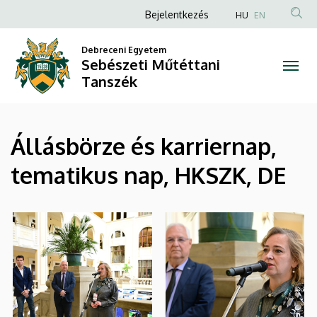
|
Ugrás
Anonim
Bejelentkezés
HU
EN
a
Felhasználói
Sebészeti
tartalomra
Debreceni Egyetem
fiók
Sebészeti Műtéttani
Műtéttani
menüje
Tanszék
Tanszék
Állásbörze és karriernap,
tematikus nap, HKSZK, DE