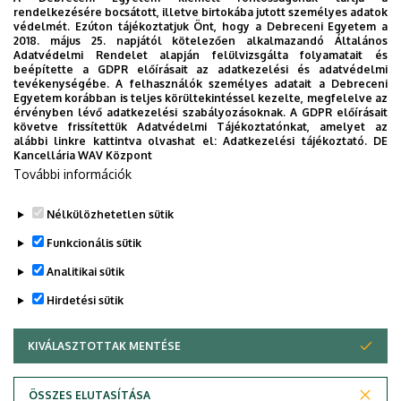
rendelkezésére bocsátott, illetve birtokába jutott személyes adatok
védelmét. Ezúton tájékoztatjuk Önt, hogy a Debreceni Egyetem a
2018. május 25. napjától kötelezően alkalmazandó Általános
Adatvédelmi Rendelet alapján felülvizsgálta folyamatait és
beépítette a GDPR előírásait az adatkezelési és adatvédelmi
tevékenységébe. A felhasználók személyes adatait a Debreceni
Egyetem korábban is teljes körültekintéssel kezelte, megfelelve az
érvényben lévő adatkezelési szabályozásoknak. A GDPR előírásait
követve frissítettük Adatvédelmi Tájékoztatónkat, amelyet az
alábbi linkre kattintva olvashat el:
Adatkezelési tájékoztató.
DE
Kancellária WAV Központ
További információk
Nélkülözhetetlen sütik
Funkcionális sütik
Analitikai sütik
Hirdetési sütik
KIVÁLASZTOTTAK MENTÉSE
WITHDRAW CONSENT
Adatvédelem
Adatvédelem
ÖSSZES ELUTASÍTÁSA