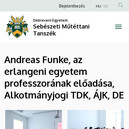
|
Ugrás
Anonim
Bejelentkezés
HU
EN
a
Felhasználói
Sebészeti
tartalomra
Debreceni Egyetem
fiók
Sebészeti Műtéttani
Műtéttani
menüje
Tanszék
Tanszék
Andreas Funke, az
erlangeni egyetem
professzorának előadása,
Alkotmányjogi TDK, ÁJK, DE