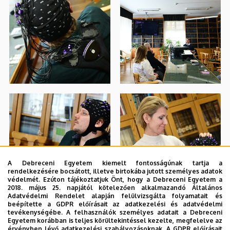
A Debreceni Egyetem kiemelt fontosságúnak tartja a
rendelkezésére bocsátott, illetve birtokába jutott személyes adatok
védelmét. Ezúton tájékoztatjuk Önt, hogy a Debreceni Egyetem a
2018. május 25. napjától kötelezően alkalmazandó Általános
Adatvédelmi Rendelet alapján felülvizsgálta folyamatait és
beépítette a GDPR előírásait az adatkezelési és adatvédelmi
tevékenységébe. A felhasználók személyes adatait a Debreceni
Egyetem korábban is teljes körültekintéssel kezelte, megfelelve az
érvényben lévő adatkezelési szabályozásoknak. A GDPR előírásait