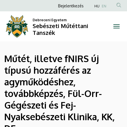
|
Ugrás
Anonim
Bejelentkezés
HU
EN
a
Felhasználói
Sebészeti
tartalomra
Debreceni Egyetem
fiók
Sebészeti Műtéttani
Műtéttani
menüje
Tanszék
Tanszék
Műtét, illetve fNIRS új
típusú hozzáférés az
agyműködéshez,
továbbképzés, Fül-Orr-
Gégészeti és Fej-
Nyaksebészeti Klinika, KK,