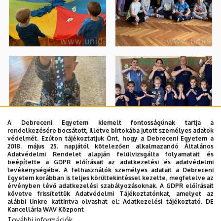
A Debreceni Egyetem kiemelt fontosságúnak tartja a
rendelkezésére bocsátott, illetve birtokába jutott személyes adatok
védelmét. Ezúton tájékoztatjuk Önt, hogy a Debreceni Egyetem a
2018. május 25. napjától kötelezően alkalmazandó Általános
Adatvédelmi Rendelet alapján felülvizsgálta folyamatait és
beépítette a GDPR előírásait az adatkezelési és adatvédelmi
tevékenységébe. A felhasználók személyes adatait a Debreceni
Egyetem korábban is teljes körültekintéssel kezelte, megfelelve az
érvényben lévő adatkezelési szabályozásoknak. A GDPR előírásait
követve frissítettük Adatvédelmi Tájékoztatónkat, amelyet az
alábbi linkre kattintva olvashat el:
Adatkezelési tájékoztató.
DE
Kancellária WAV Központ
További információk