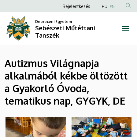
|
Ugrás
Anonim
Bejelentkezés
HU
EN
a
Felhasználói
Sebészeti
tartalomra
Debreceni Egyetem
fiók
Sebészeti Műtéttani
Műtéttani
menüje
Tanszék
Tanszék
Autizmus Világnapja
alkalmából kékbe öltözött
a Gyakorló Óvoda,
tematikus nap, GYGYK, DE