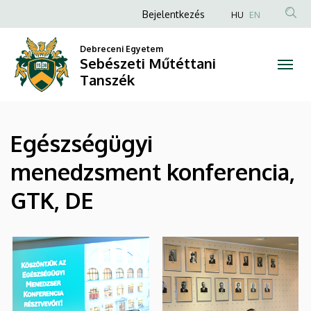
|
Ugrás
Anonim
Bejelentkezés
HU
EN
a
Felhasználói
Sebészeti
tartalomra
Debreceni Egyetem
fiók
Sebészeti Műtéttani
Műtéttani
menüje
Tanszék
Tanszék
Egészségügyi
menedzsment konferencia,
GTK, DE