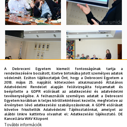
A Debreceni Egyetem kiemelt fontosságúnak tartja a
rendelkezésére bocsátott, illetve birtokába jutott személyes adatok
védelmét. Ezúton tájékoztatjuk Önt, hogy a Debreceni Egyetem a
2018. május 25. napjától kötelezően alkalmazandó Általános
Adatvédelmi Rendelet alapján felülvizsgálta folyamatait és
beépítette a GDPR előírásait az adatkezelési és adatvédelmi
tevékenységébe. A felhasználók személyes adatait a Debreceni
Egyetem korábban is teljes körültekintéssel kezelte, megfelelve az
érvényben lévő adatkezelési szabályozásoknak. A GDPR előírásait
követve frissítettük Adatvédelmi Tájékoztatónkat, amelyet az
alábbi linkre kattintva olvashat el:
Adatkezelési tájékoztató.
DE
Kancellária WAV Központ
További információk