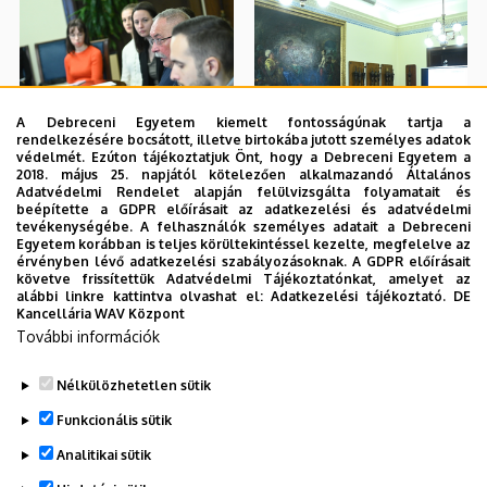
A Debreceni Egyetem kiemelt fontosságúnak tartja a
rendelkezésére bocsátott, illetve birtokába jutott személyes adatok
védelmét. Ezúton tájékoztatjuk Önt, hogy a Debreceni Egyetem a
2018. május 25. napjától kötelezően alkalmazandó Általános
Adatvédelmi Rendelet alapján felülvizsgálta folyamatait és
beépítette a GDPR előírásait az adatkezelési és adatvédelmi
tevékenységébe. A felhasználók személyes adatait a Debreceni
Egyetem korábban is teljes körültekintéssel kezelte, megfelelve az
érvényben lévő adatkezelési szabályozásoknak. A GDPR előírásait
követve frissítettük Adatvédelmi Tájékoztatónkat, amelyet az
alábbi linkre kattintva olvashat el:
Adatkezelési tájékoztató.
DE
Kancellária WAV Központ
További információk
Nélkülözhetetlen sütik
Funkcionális sütik
Analitikai sütik