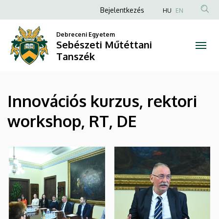
|
Ugrás
Anonim
Bejelentkezés
HU
EN
a
Felhasználói
Sebészeti
tartalomra
Debreceni Egyetem
fiók
Sebészeti Műtéttani
Műtéttani
menüje
Tanszék
Tanszék
Innovációs kurzus, rektori
workshop, RT, DE