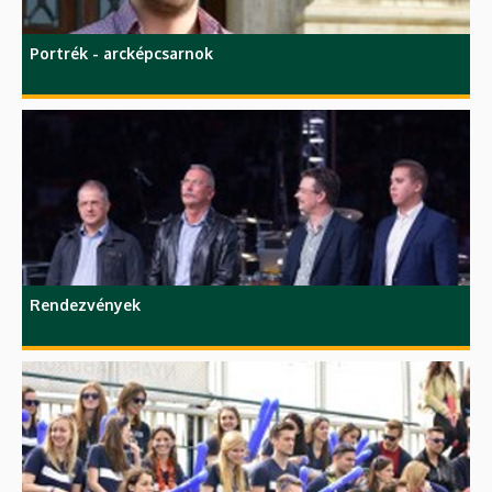
Portrék - arcképcsarnok
Rendezvények