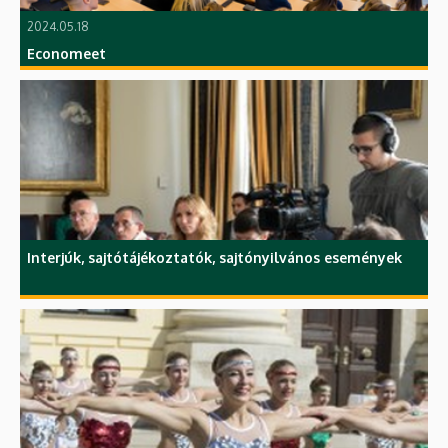
2024.05.18
Economeet
Interjúk, sajtótájékoztatók, sajtónyilvános események