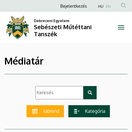
|
Ugrás
Anonim
Bejelentkezés
HU
EN
a
Felhasználói
Sebészeti
tartalomra
Debreceni Egyetem
fiók
Sebészeti Műtéttani
Műtéttani
menüje
Tanszék
Tanszék
Médiatár
Időrend
Kategória