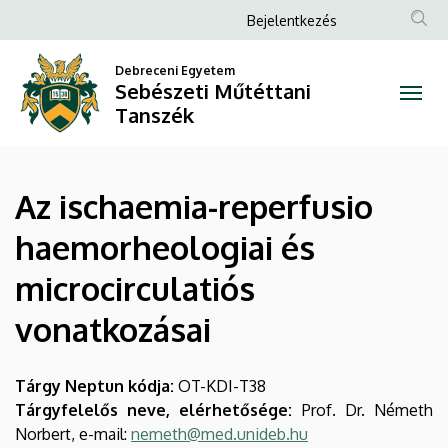
Az
Ugrás
Anonim
Bejelentkezés
a
Felhasználói
ischaemia-
tartalomra
Debreceni Egyetem
fiók
Sebészeti Műtéttani
reperfusio
menüje
Tanszék
haemorheologiai
és
Az ischaemia-reperfusio
microcirculatiós
haemorheologiai és
vonatkozásai
microcirculatiós
|
vonatkozásai
Sebészeti
Műtéttani
Tárgy Neptun kódja:
OT-KDI-T38
Tárgyfelelős neve, elérhetősége:
Prof. Dr. Németh
Tanszék
Norbert, e-mail:
nemeth@med.unideb.hu