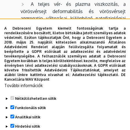
A teljes vér- és plazma viszkozitás, a
vörösvérsejt deformabilitás és vörösvérsejt
aggregatio változásai különböző patofiziológiai
folyamatok során.
A Debreceni Egyetem kiemelt fontosságúnak tartja a
rendelkezésére bocsátott, illetve birtokába jutott személyes adatok
Az ischaemia-reperfusio során létrejövő
védelmét. Ezúton tájékoztatjuk Önt, hogy a Debreceni Egyetem a
haemorheologiai és microcirculatiós változások
2018. május 25. napjától kötelezően alkalmazandó Általános
Adatvédelmi Rendelet alapján felülvizsgálta folyamatait és
összefoglaló elemzése.
beépítette a GDPR előírásait az adatkezelési és adatvédelmi
tevékenységébe. A felhasználók személyes adatait a Debreceni
Egyetem korábban is teljes körültekintéssel kezelte, megfelelve az
Tudományterület:
multidiszciplináris orvostudomány
érvényben lévő adatkezelési szabályozásoknak. A GDPR előírásait
követve frissítettük Adatvédelmi Tájékoztatónkat, amelyet az
alábbi linkre kattintva olvashat el:
Adatkezelési tájékoztató.
DE
Előzetes követelmény:
-
Kancellária WAV Központ
További információk
Végleges követelmény:
órák látogatása, sikeres
záróteszt
Nélkülözhetetlen sütik
Legutóbbi frissítés:
2023. 09. 05. 11:22
Funkcionális sütik
Analitikai sütik
Hirdetési sütik