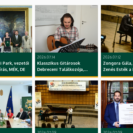
2026.07.14
2026.07.12
 Park, vezetői
Klasszikus Gitárosok
Zongora Gála,
írás, MÉK, DE
Debreceni Találkozója,
Zenés Esték a
kurzus, ZK, DE
hangversenyso
ZK, DE
2026.07.09
2026.07.09