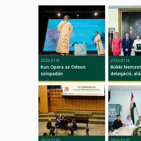
2026.07.15
2026.07.14
Kun Opera az Odeon
Bükki Nemzeti
színpadán
delegáció, alá
2026.07.10
2026.07.10