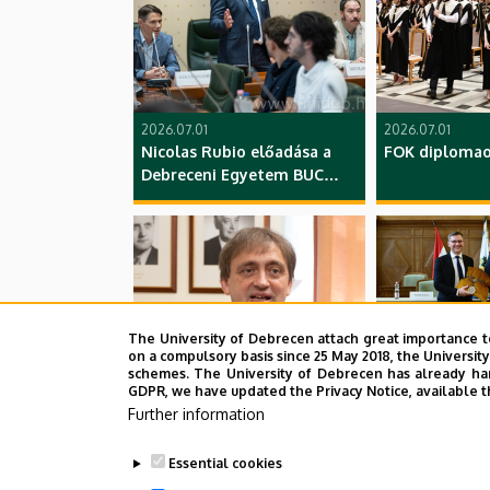
2026.07.01
2026.07.01
Nicolas Rubio előadása a
FOK diplomao
Debreceni Egyetem BUC
Nagytanácstermében
The University of Debrecen attach great importance t
on a compulsory basis since 25 May 2018, the Universit
schemes. The University of Debrecen has already hand
GDPR, we have updated the Privacy Notice, available t
2026.07.01
2026.06.30
Further information
Kinevezések átadása a BTK-
Dékáni láncá
n
ÁOK, DE
Essential cookies