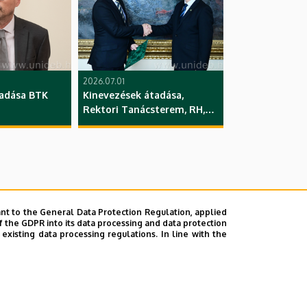
2026.07.01
́tadása BTK
Kinevezések átadása,
Rektori Tanácsterem, RH,
DE
nt to the General Data Protection Regulation, applied
f the GDPR into its data processing and data protection
xisting data processing regulations. In line with the