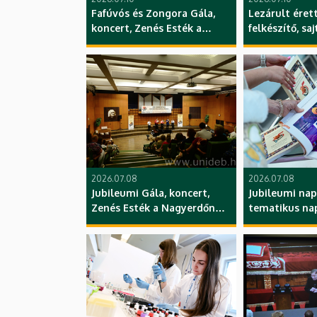
Fafúvós és Zongora Gála,
Lezárult éret
koncert, Zenés Esték a
felkészítő, sa
Nagyerdőn
GTK, DE
hangversenysorozat, YMSA,
ZK, DE
2026.07.08
2026.07.08
Jubileumi Gála, koncert,
Jubileumi nap
Zenés Esték a Nagyerdőn
tematikus nap
hangversenysorozat, YMSA,
YMSA, ZK, DE
ZK, DE