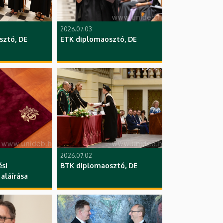
2026.07.03
sztó, DE
ETK diplomaosztó, DE
2026.07.02
́si
BTK diplomaosztó, DE
láírása