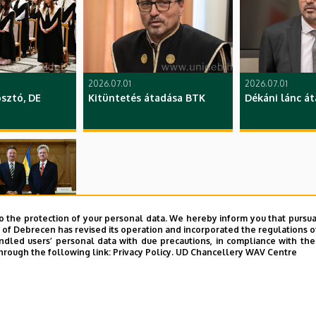
2026.07.01
2026.07.01
sztó, DE
Kitüntetés átadása BTK
Dékáni lánc a
o the protection of your personal data. We hereby inform you that pursua
y of Debrecen has revised its operation and incorporated the regulations o
led users’ personal data with due precautions, in compliance with the e
hrough the following link:
Privacy Policy.
UD Chancellery WAV Centre
tadó ünnepség,