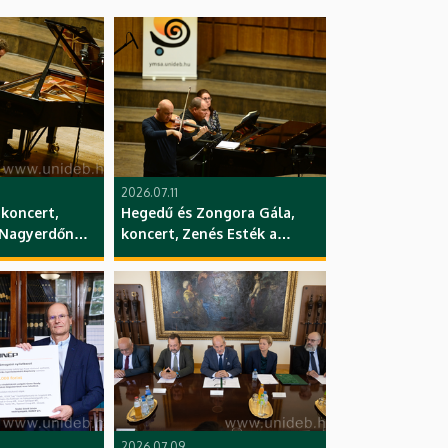
2026.07.11
 koncert,
Hegedű és Zongora Gála,
 Nagyerdőn
koncert, Zenés Esték a
rozat, YMSA,
Nagyerdőn
hangversenysorozat, YMSA,
ZK, DE
2026.07.09