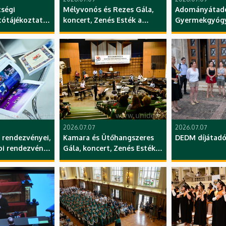
tségi
Mélyvonós és Rezes Gála,
Adományátadó
jtótájékoztató,
koncert, Zenés Esték a
Gyermekgyógy
Nagyerdőn
Klinika, KK, DE
hangversenysorozat, YMSA,
ZK, DE
2026.07.07
2026.07.07
 rendezvényei,
Kamara és Ütőhangszeres
DEDM díjátado
i rendezvény,
Gála, koncert, Zenés Esték a
Nagyerdőn
hangversenysorozat, YMSA,
ZK, DE