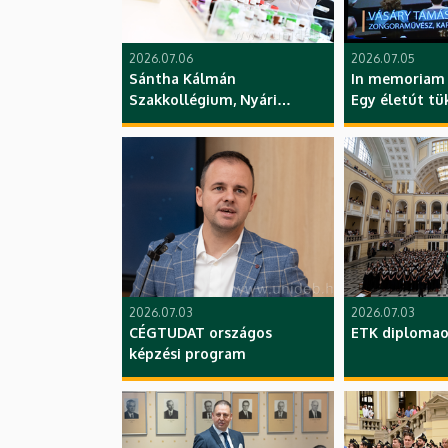
2026.07.06
2026.07.05
Sántha Kálmán
In memoriam 
Szakkollégium, Nyári
Egy életút tü
Tudományos Tábor,
koncertfilm v
szakmai nap, ÁOK, KK, DE
ZK, DE
2026.07.03
2026.07.03
CÉGTUDAT országos
ETK diplomao
képzési program