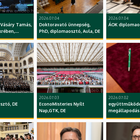
2026.07.04
2026.07.04
Vásáry Tamás,
Doktoravató ünnepség,
ÁOK diplomao
krében,
PhD, diplomaosztó, Aula, DE
etítése, YMSA,
2026.07.03
2026.07.02
sztó, DE
EconoMisteries Nyílt
együttműköde
Nap,GTK, DE
megállapodás a