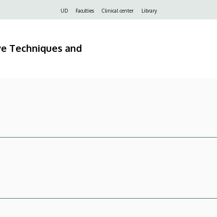
Felső
UD
Faculties
Clinical center
Library
navigáció
ve Techniques and