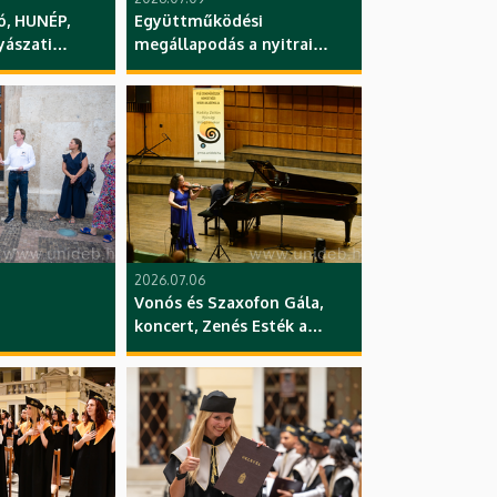
, HUNÉP,
Együttműködési
ászati
megállapodás a nyitrai
Szlovák Mezőgazdasági
Egyetemmel
2026.07.06
́
Vonós és Szaxofon Gála,
koncert, Zenés Esték a
Nagyerdőn
hangversenysorozat, YMSA,
ZK, DE