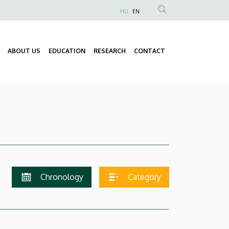
HU
EN
Anonim
Felhasználói
fiók
ABOUT US
EDUCATION
RESEARCH
CONTACT
Fő
menüje
navigáció
Chronology
Category